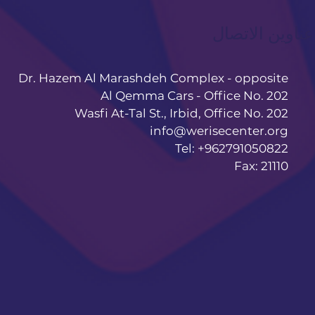
عناوين الاتصال
Dr. Hazem Al Marashdeh Complex - opposite
Al Qemma Cars - Office No. 202
Wasfi At-Tal St., Irbid, Office No. 202
info@werisecenter.org
Tel: +962791050822
Fax: 21110