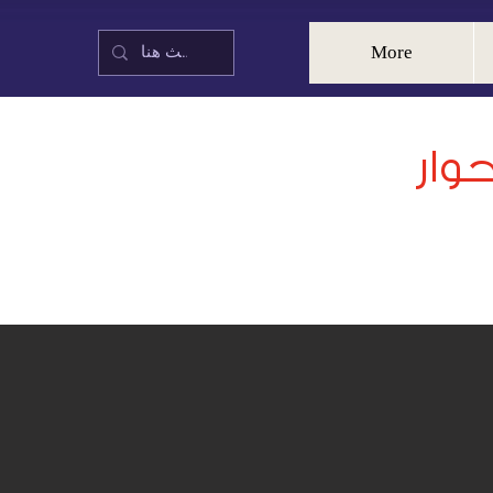
More
وار