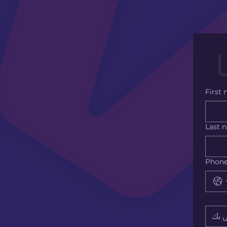
First
Last 
Phon