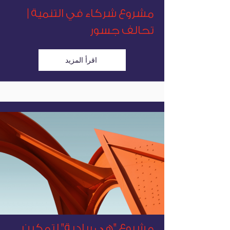
مشروع شركاء في التنمية |
تحالف جسور
اقرأ المزيد
مشروع "هي ريادية" لتمكين