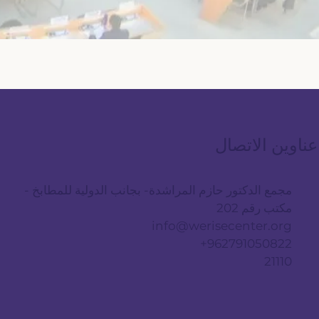
عناوين الاتصال
مجمع الدكتور حازم المراشدة- بجانب الدولية للمطابخ -
مكتب رقم 202
info@werisecenter.org
962791050822+
21110