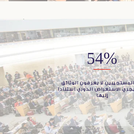
54%
لمستجيبين لا يعرفون الوثائق
يجري الاستعراض الدوري استنادا
إليها